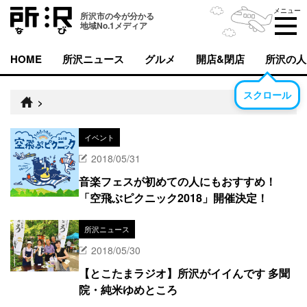
メニュー
所沢市の今が分かる
地域No.1メディア
HOME
所沢ニュース
グルメ
開店&閉店
所沢の人
スクロール
>
イベント
2018/05/31
音楽フェスが初めての人にもおすすめ！
「空飛ぶピクニック2018」開催決定！
所沢ニュース
2018/05/30
【とこたまラジオ】所沢がイイんです 多聞
院・純米ゆめところ