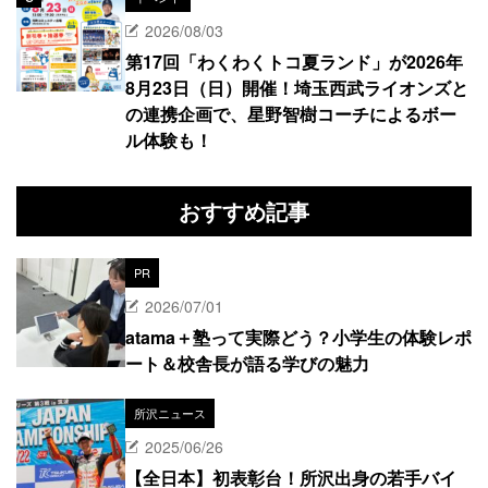
2026/08/03
第17回「わくわくトコ夏ランド」が2026年
8月23日（日）開催！埼玉西武ライオンズと
の連携企画で、星野智樹コーチによるボー
ル体験も！
おすすめ記事
PR
2026/07/01
atama＋塾って実際どう？小学生の体験レポ
ート＆校舎長が語る学びの魅力
所沢ニュース
2025/06/26
【全日本】初表彰台！所沢出身の若手バイ