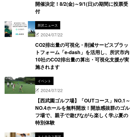
開催決定！8/2(金)～9/1(日)の期間に投票受
付
所沢ニュース
2024/07/22
CO2排出量の可視化・削減サービスプラッ
トフォーム「e-dash」を活用し、所沢市内
10社のCO2排出量の算出・可視化支援が実
施されます
イベント
2024/07/22
【西武園ゴルフ場】「OUTコース」NO.1～
NO.4ホールを無料開放！開放感抜群のゴル
フ場で、親子で遊びながら楽しく学ぶ夏の
特別体験
エミテラス所沢