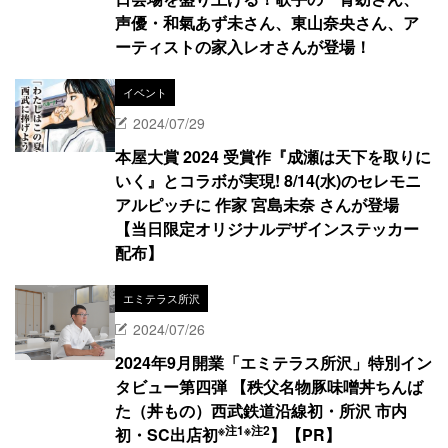
声優・和氣あず未さん、東山奈央さん、ア
ーティストの家入レオさんが登場！
イベント
2024/07/29
本屋大賞 2024 受賞作『成瀬は天下を取りに
いく』とコラボが実現! 8/14(水)のセレモニ
アルピッチに 作家 宮島未奈 さんが登場
【当日限定オリジナルデザインステッカー
配布】
エミテラス所沢
2024/07/26
2024年9月開業「エミテラス所沢」特別イン
タビュー第四弾 【秩父名物豚味噌丼ちんば
た（丼もの）西武鉄道沿線初・所沢 市内
※注1
※注2
初・SC出店初
】【PR】