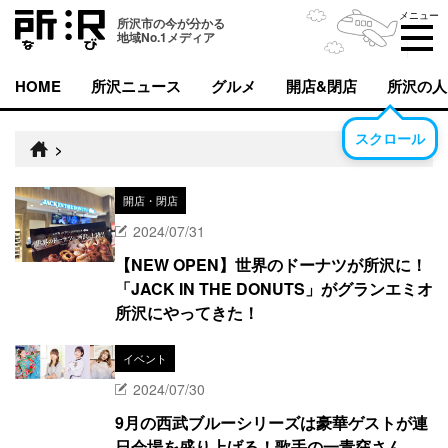
メニュー
所沢市の今が分かる
地域No.1メディア
HOME
所沢ニュース
グルメ
開店&閉店
所沢の人
スクロール
>
開店・閉店
2024/07/31
【NEW OPEN】世界のドーナツが所沢に！
「JACK IN THE DONUTS」がグランエミオ
所沢にやってきた！
イベント
2024/07/30
9月の西武ブルーシリーズは豪華ゲストが連
日会場を盛り上げる！歌手の一青窈さん、