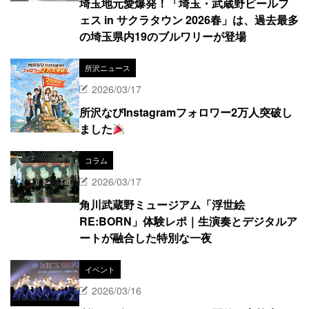
埼玉地元愛爆発！「埼玉・武蔵野ビールフ
ェス in サクラタウン 2026春」は、過去最多
の埼玉県内19のブルワリーが登場
所沢ニュース
2026/03/17
所沢なびInstagramフォロワー2万人突破し
ました
コラム
2026/03/17
角川武蔵野ミュージアム「浮世絵
RE:BORN」体験レポ｜生演奏とデジタルア
ートが融合した特別な一夜
イベント
2026/03/16