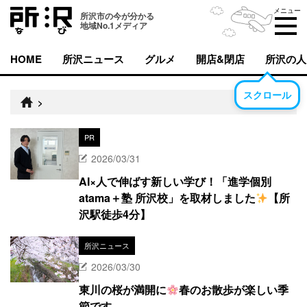
メニュー
所沢市の今が分かる
地域No.1メディア
HOME
所沢ニュース
グルメ
開店&閉店
所沢の人
スクロール
>
PR
2026/03/31
AI×人で伸ばす新しい学び！「進学個別
atama＋塾 所沢校」を取材しました
【所
沢駅徒歩4分】
所沢ニュース
2026/03/30
東川の桜が満開に
春のお散歩が楽しい季
節です