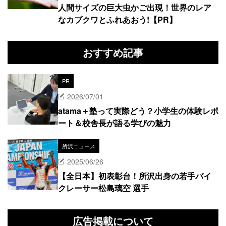
人間サイズの巨大虫かご出現！世界のレア
なカブクワとふれあおう!【PR】
おすすめ記事
PR
2026/07/01
atama＋塾って実際どう？小学生の体験レポ
ート＆校舎長が語る学びの魅力
所沢ニュース
2025/06/26
【全日本】初表彰台！所沢出身の若手バイ
クレーサー松島璃空 選手
広告掲載について