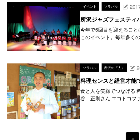
2017
イベント
ソラバル
所沢ジャズフェスティバ
今年で6回目を迎えること
このイベント。毎年多くの
2
ソラバル
所沢の『人』
料理センスと経営才能
食と人を笑顔でつなげる 
谷 正則さん エコトコファ
«