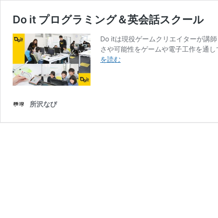
Do it プログラミング＆英会話スクール
Do itは現役ゲームクリエイターが
さや可能性をゲームや電子工作を通して
Do
を読む
it
プ
ロ
グ
所沢なび
ラ
ミ
ン
グ
＆
英
会
話
ス
ク
ー