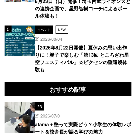
8月23日（日）開催！埼玉西武ライオンズと
の連携企画で、星野智樹コーチによるボー
ル体験も！
イベント
NEW
2026/08/04
【2026年8月22日開催】夏休みの思い出作
りに！親子で楽しむ「第13回 ところざわ星
空フェスティバル」☆ビクセンの望遠鏡体
験も
おすすめ記事
PR
2026/07/01
atama＋塾って実際どう？小学生の体験レポ
ート＆校舎長が語る学びの魅力