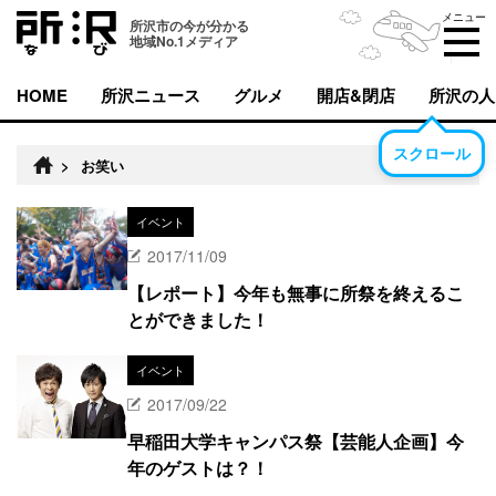
メニュー
所沢市の今が分かる
地域No.1メディア
HOME
所沢ニュース
グルメ
開店&閉店
所沢の人
スクロール
>
お笑い
イベント
2017/11/09
【レポート】今年も無事に所祭を終えるこ
とができました！
イベント
2017/09/22
早稲田大学キャンパス祭【芸能人企画】今
年のゲストは？！