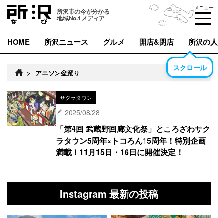
メニュー
所沢市の今が分かる
地域No.1メディア
HOME
所沢ニュース
グルメ
開店&閉店
所沢の人
スクロール
>
アニソン盆踊り
サクラタウン
2025/08/28
「第4回 武蔵野回廊文化祭」ところざわサク
ラタウン5周年×トコろん15周年！特別企画
満載！11月15日・16日に開催決定！
Instagram 最新の投稿