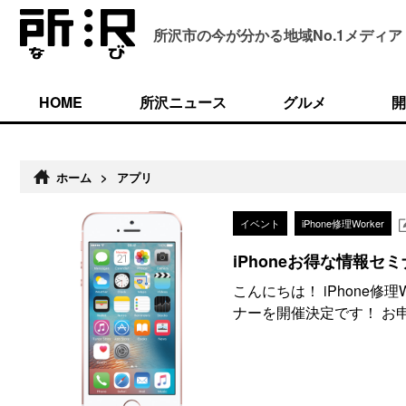
所沢市の今が分かる
地域No.1メディア
HOME
所沢ニュース
グルメ
開
ホーム
>
アプリ
イベント
iPhone修理Worker
iPhoneお得な情報セ
こんにちは！ iPhone修
ナーを開催決定です！ お申し