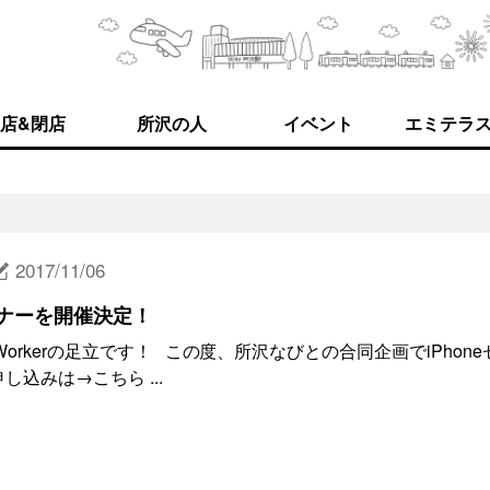
店&閉店
所沢の人
イベント
エミテラ
2017/11/06
ミナーを開催決定！
理Workerの足立です！ この度、所沢なびとの合同企画でiPhone
込みは→こちら ...