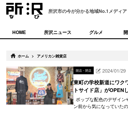
所沢市の今が分かる
地域No.1メディア
HOME
所沢ニュース
グルメ
開
ホーム
>
アメリカン雑貨店
2024/01/29
開店・閉店
東町の学校新道にワク
トサイド店」がOPEN
ポップな配色のデザイン
ン前から気になっていたので