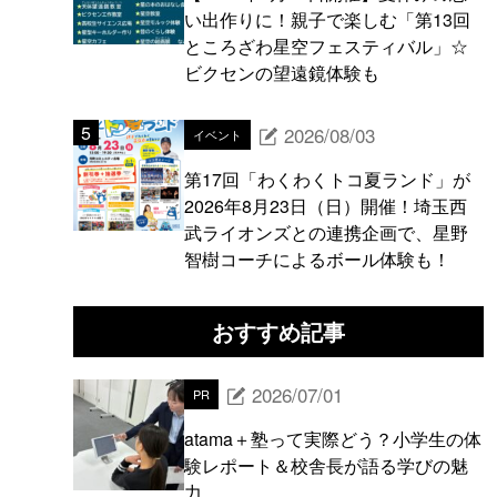
い出作りに！親子で楽しむ「第13回
ところざわ星空フェスティバル」☆
ビクセンの望遠鏡体験も
2026/08/03
イベント
第17回「わくわくトコ夏ランド」が
2026年8月23日（日）開催！埼玉西
武ライオンズとの連携企画で、星野
智樹コーチによるボール体験も！
おすすめ記事
2026/07/01
PR
atama＋塾って実際どう？小学生の体
験レポート＆校舎長が語る学びの魅
力