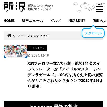
メニュー
所沢市の今が分かる
地域No.1メディア
HOME
所沢ニュース
グルメ
開店&閉店
所沢の人
スクロール
>
アートフェスティバル
サクラタウン
2024/12/18
X総フォロワー数770万超・総勢111名のイ
ラストレーターが「アイドルマスター シン
デレラガールズ」190名を描く史上初の展覧
会がところざわサクラタウンで2025年2月よ
り開催！
Instagram 最新の投稿