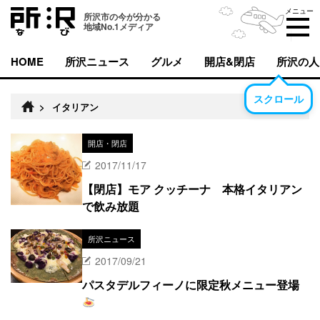
メニュー
所沢市の今が分かる
地域No.1メディア
HOME
所沢ニュース
グルメ
開店&閉店
所沢の人
スクロール
>
イタリアン
開店・閉店
2017/11/17
【閉店】モア クッチーナ 本格イタリアン
で飲み放題
所沢ニュース
2017/09/21
パスタデルフィーノに限定秋メニュー登場