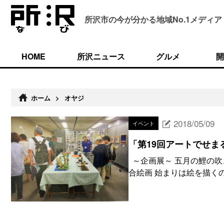
所沢市の今が分かる
地域No.1メディア
HOME
所沢ニュース
グルメ
開
ホーム
>
オヤジ
2018/05/09
イベント
「第19回アートでせま
～企画展～ 五月の鯉の吹
合絵画 始まりは絵を描くの