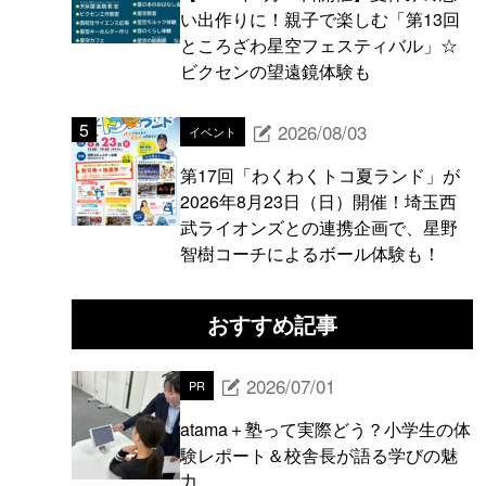
い出作りに！親子で楽しむ「第13回
ところざわ星空フェスティバル」☆
ビクセンの望遠鏡体験も
2026/08/03
イベント
第17回「わくわくトコ夏ランド」が
2026年8月23日（日）開催！埼玉西
武ライオンズとの連携企画で、星野
智樹コーチによるボール体験も！
おすすめ記事
2026/07/01
PR
atama＋塾って実際どう？小学生の体
験レポート＆校舎長が語る学びの魅
力