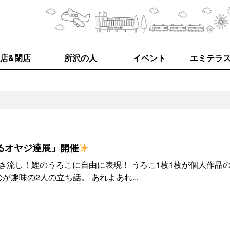
店&閉店
所沢の人
イベント
エミテラ
るオヤジ達展」開催
き流し！鯉のうろこに自由に表現！ うろこ1枚1枚が個人作品
が趣味の2人の立ち話。 あれよあれ...