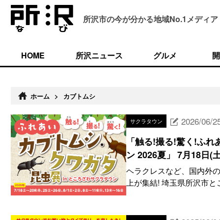
所沢市の今が分かる
地域No.1メディア
HOME
所沢ニュース
グルメ
開
ホーム
>
カブトムシ
2026/06/2
サクラタウン
「触る!撮る!驚く!ふ
ン 2026夏」 7月18日(
ヘラクレスなど、国内外の人
上が集結! 埼玉県所沢市と