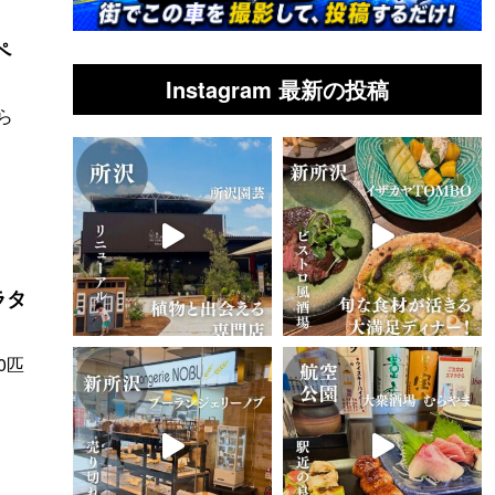
ペ
Instagram 最新の投稿
ら
ラタ
0匹