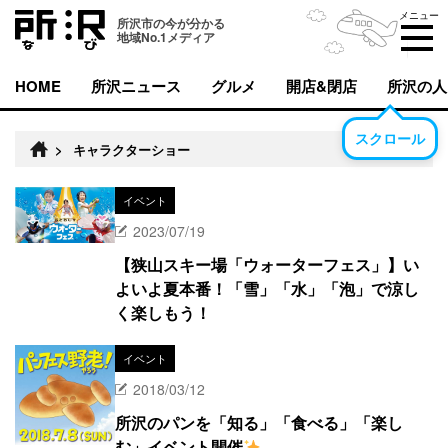
メニュー
所沢市の今が分かる
地域No.1メディア
HOME
所沢ニュース
グルメ
開店&閉店
所沢の人
スクロール
>
キャラクターショー
イベント
2023/07/19
【狭山スキー場「ウォーターフェス」】い
よいよ夏本番！「雪」「水」「泡」で涼し
く楽しもう！
イベント
2018/03/12
所沢のパンを「知る」「食べる」「楽し
む」イベント開催