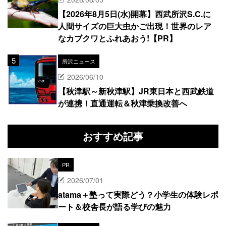
【2026年8月5日(水)開幕】西武所沢S.C.に
人間サイズの巨大虫かご出現！世界のレア
なカブクワとふれあおう!【PR】
所沢ニュース
2026/06/10
【秋津駅～新秋津駅】JR東日本と西武鉄道
が連携！直通運転＆秋津乗換改善へ
おすすめ記事
PR
2026/07/01
atama＋塾って実際どう？小学生の体験レポ
ート＆校舎長が語る学びの魅力