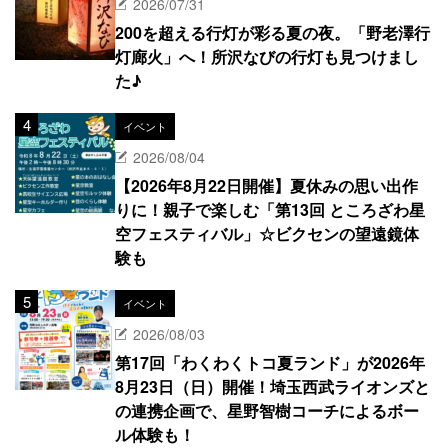
2026/07/31
200を超える行灯が彩る夏の夜。「野老澤行
灯廊火」へ！所沢なびの行灯も見つけまし
た♪
イベント
2026/08/04
【2026年8月22日開催】夏休みの思い出作
りに！親子で楽しむ「第13回 ところざわ星
空フェスティバル」☆ビクセンの望遠鏡体
験も
イベント
2026/08/03
第17回「わくわくトコ夏ランド」が2026年
8月23日（日）開催！埼玉西武ライオンズと
の連携企画で、星野智樹コーチによるボー
ル体験も！