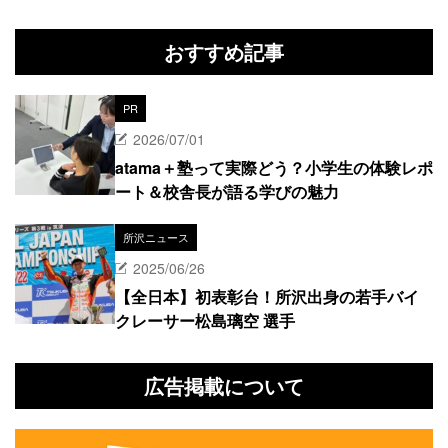
おすすめ記事
PR
2026/07/01
atama＋塾って実際どう？小学生の体験レポ
ート＆校舎長が語る学びの魅力
所沢ニュース
2025/06/26
【全日本】初表彰台！所沢出身の若手バイ
クレーサー松島璃空 選手
広告掲載について