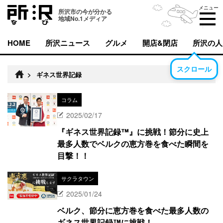
メニュー
所沢市の今が分かる
地域No.1メディア
HOME
所沢ニュース
グルメ
開店&閉店
所沢の人
スクロール
>
ギネス世界記録
コラム
2025/02/17
『ギネス世界記録™』に挑戦！節分に史上
最多人数でベルクの恵方巻を食べた瞬間を
目撃！！
サクラタウン
2025/01/24
ベルク、節分に恵方巻を食べた最多人数の
ギネス世界記録™に挑戦！