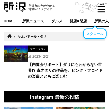
メニュー
所沢市の今が分かる
地域No.1メディア
HOME
所沢ニュース
グルメ
開店&閉店
所沢の人
スクロール
>
サルバドール・ダリ
サクラタウン
2023/12/21
【内覧会リポート】ダリにもわからない世
界!? 奇才ダリの作品を、ピンク・フロイド
の楽曲とともに楽しむ
Instagram 最新の投稿