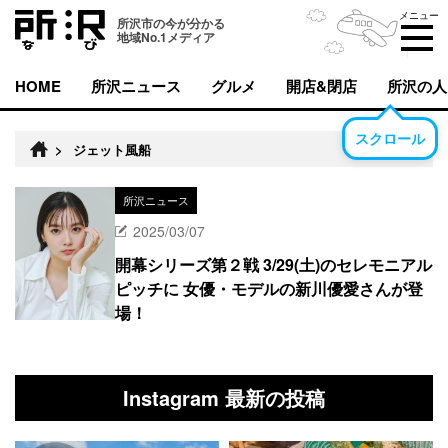
メニュー
所沢市の今が分かる
地域No.1メディア
HOME
所沢ニュース
グルメ
開店&閉店
所沢の人
スクロール
>
ジェット風船
所沢ニュース
2025/03/07
開幕シリーズ第２戦 3/29(土)のセレモニアル
ピッチに 女優・モデルの新川優愛さんが登
場！
Instagram 最新の投稿