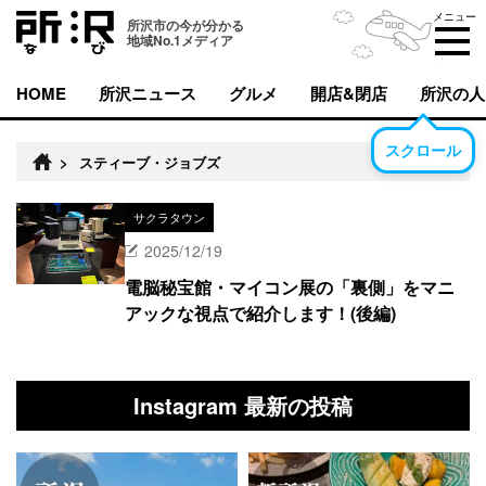
メニュー
所沢市の今が分かる
地域No.1メディア
HOME
所沢ニュース
グルメ
開店&閉店
所沢の人
スクロール
>
スティーブ・ジョブズ
サクラタウン
2025/12/19
電脳秘宝館・マイコン展の「裏側」をマニ
アックな視点で紹介します！(後編)
Instagram 最新の投稿