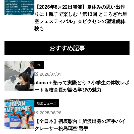
【2026年8月22日開催】夏休みの思い出作
りに！親子で楽しむ「第13回 ところざわ星
空フェスティバル」☆ビクセンの望遠鏡体
験も
おすすめ記事
PR
2026/07/01
atama＋塾って実際どう？小学生の体験レポ
ート＆校舎長が語る学びの魅力
所沢ニュース
2025/06/26
【全日本】初表彰台！所沢出身の若手バイ
クレーサー松島璃空 選手