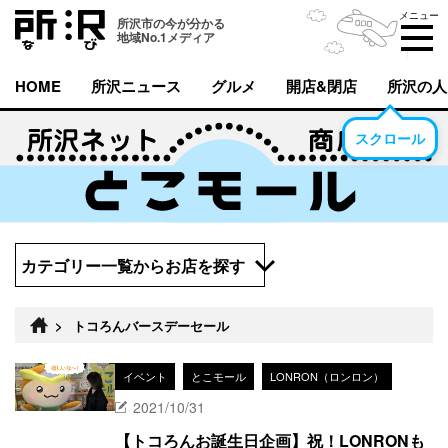
メニュー
所沢市の今が分かる
地域No.1メディア
HOME
所沢ニュース
グルメ
開店&閉店
所沢の人
スクロール
カテゴリー一覧からお店を探す
>
トコろんバースデーセール
イベント
とこモール
LONRON（ロンロン）
2021/10/31
【トコろんお誕生日企画】祝！LONRONも