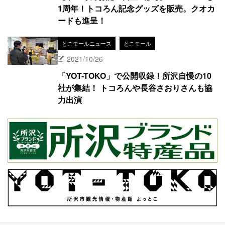
1周年！トコろん記念グッズを販売。クオカ
ードも進呈！
とこモールニュース
とこモール
2021/10/26
「YOT-TOKO」で公開収録！所沢自慢の10
社が集結！ トコろんや長谷さおりさんも協
力出演