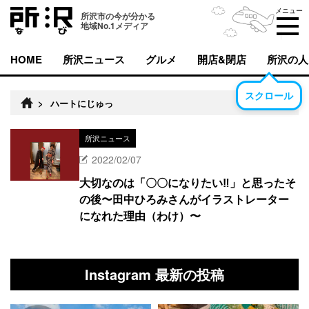
メニュー
所沢市の今が分かる
地域No.1メディア
HOME
所沢ニュース
グルメ
開店&閉店
所沢の人
スクロール
>
ハートにじゅっ
所沢ニュース
2022/02/07
大切なのは「〇〇になりたい‼︎」と思ったそ
の後〜田中ひろみさんがイラストレーター
になれた理由（わけ）〜
Instagram 最新の投稿