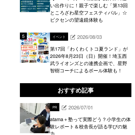
い出作りに！親子で楽しむ「第13回
ところざわ星空フェスティバル」☆
ビクセンの望遠鏡体験も
2026/08/03
イベント
第17回「わくわくトコ夏ランド」が
2026年8月23日（日）開催！埼玉西
武ライオンズとの連携企画で、星野
智樹コーチによるボール体験も！
おすすめ記事
2026/07/01
PR
atama＋塾って実際どう？小学生の体
験レポート＆校舎長が語る学びの魅
力