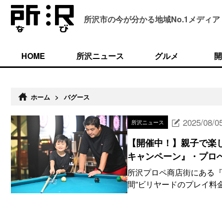
所沢市の今が分かる
地域No.1メディア
HOME
所沢ニュース
グルメ
開
ホーム
>
バグース
2025/08/0
所沢ニュース
【開催中！】親子で楽
キャンペーン』・プロ
所沢プロペ商店街にある『
間”ビリヤードのプレイ料金