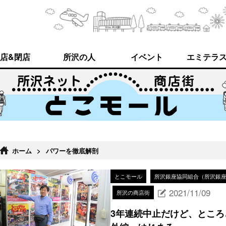
店&閉店
所沢の人
イベント
エミテラ
ホーム
>
パワーを徹底解剖
とこモール
所沢銀座協同組合（所沢銀
2021/11/09
所沢の商店街
3年連続中止だけど、とこ