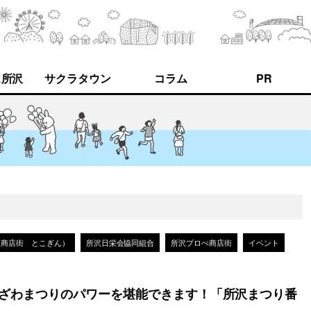
ス所沢
サクラタウン
コラム
PR
座商店街 とこぎん）
所沢日栄会協同組合
所沢プロぺ商店街
イベント
ろざわまつりのパワーを堪能できます！「所沢まつり番