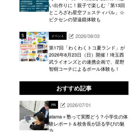
い出作りに！親子で楽しむ「第13回
ところざわ星空フェスティバル」☆
ビクセンの望遠鏡体験も
2026/08/03
イベント
第17回「わくわくトコ夏ランド」が
2026年8月23日（日）開催！埼玉西
武ライオンズとの連携企画で、星野
智樹コーチによるボール体験も！
おすすめ記事
2026/07/01
PR
atama＋塾って実際どう？小学生の体
験レポート＆校舎長が語る学びの魅
力