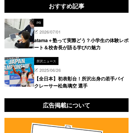
おすすめ記事
PR
2026/07/01
atama＋塾って実際どう？小学生の体験レポ
ート＆校舎長が語る学びの魅力
所沢ニュース
2025/06/26
【全日本】初表彰台！所沢出身の若手バイ
クレーサー松島璃空 選手
広告掲載について