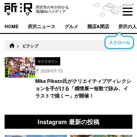
メニュー
所沢市の今が分かる
地域No.1メディア
HOME
所沢ニュース
グルメ
開店&閉店
所沢の人
スクロール
>
ピクシブ
サクラタウン
2026/01/15
Mika Pikazo氏がクリエイティブディレクシ
ョンを手がける「感情展ー短歌で詠み、イ
ラストで描くー」が開催！
Instagram 最新の投稿