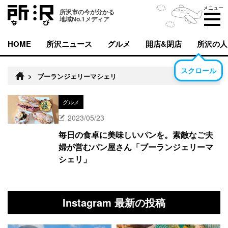
メニュー
所沢市の今が分かる
地域No.1メディア
HOME
所沢ニュース
グルメ
開店&閉店
所沢の人
スクロール
>
ブーランジェリーマシェリ
グルメ
2023/05/23
毎日の食卓に美味しいパンを。素敵なご夫
婦が営むパン屋さん「ブーランジェリーマ
シェリ」
Instagram 最新の投稿