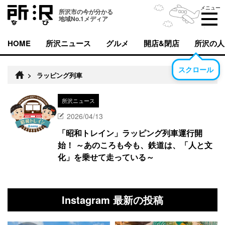
メニュー
所沢市の今が分かる
地域No.1メディア
HOME
所沢ニュース
グルメ
開店&閉店
所沢の人
スクロール
>
ラッピング列車
所沢ニュース
2026/04/13
「昭和トレイン」ラッピング列車運行開
始！ ～あのころも今も、鉄道は、「人と文
化」を乗せて走っている～
Instagram 最新の投稿