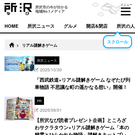
メニュー
所沢市の今が分かる
地域No.1メディア
HOME
所沢ニュース
グルメ
開店&閉店
所沢の人
スクロール
>
リアル謎解きゲーム
所沢ニュース
2025/10/30
「西武鉄道×リアル謎解きゲーム なぞたび列
車物語 不思議な町の遥かなる想い」開催！
PR
2025/09/01
【所沢なび読者プレゼント企画】ところざ
わサクラタウン×リアル謎解きゲーム「本の
精霊とひらかれた物語」謎解きキットプレ