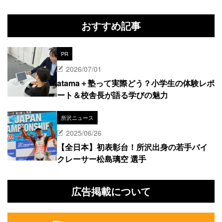
おすすめ記事
PR
2026/07/01
atama＋塾って実際どう？小学生の体験レポ
ート＆校舎長が語る学びの魅力
所沢ニュース
2025/06/26
【全日本】初表彰台！所沢出身の若手バイ
クレーサー松島璃空 選手
広告掲載について