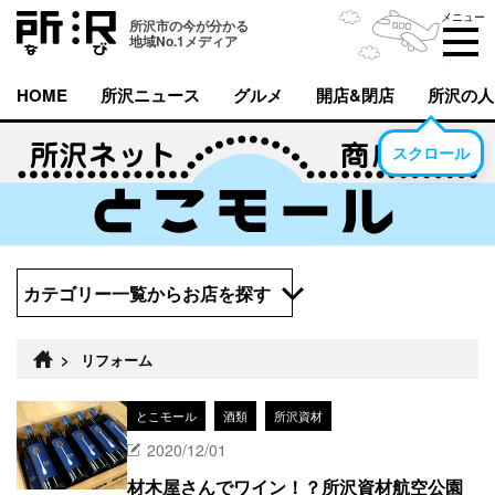
メニュー
所沢市の今が分かる
地域No.1メディア
HOME
所沢ニュース
グルメ
開店&閉店
所沢の人
スクロール
カテゴリー一覧からお店を探す
>
リフォーム
とこモール
酒類
所沢資材
2020/12/01
材木屋さんでワイン！？所沢資材航空公園