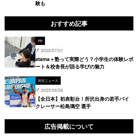
験も
おすすめ記事
PR
2026/07/01
atama＋塾って実際どう？小学生の体験レポ
ート＆校舎長が語る学びの魅力
所沢ニュース
2025/06/26
【全日本】初表彰台！所沢出身の若手バイ
クレーサー松島璃空 選手
広告掲載について