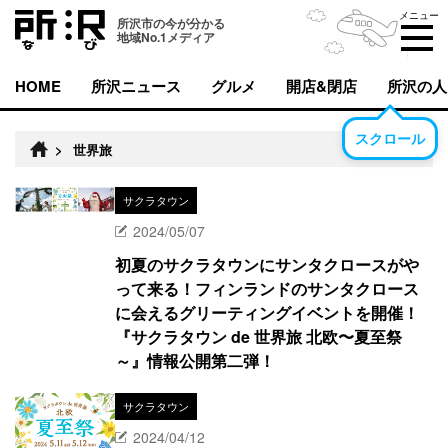
メニュー
所沢市の今が分かる
地域No.1メディア
HOME
所沢ニュース
グルメ
開店&閉店
所沢の人
スクロール
>
世界旅
サクラタウン
2024/05/07
初夏のサクラタウンにサンタクロースがや
って来る！フィンランドのサンタクロース
に会えるグリーティングイベントを開催！
『サクラタウン de 世界旅 北欧〜夏至祭
～』情報公開第二弾！
サクラタウン
2024/04/12