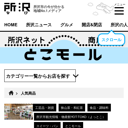
メニュー
所沢市の今が分かる
地域No.1メディア
HOME
所沢ニュース
グルメ
開店&閉店
所沢の人
スクロール
カテゴリー一覧からお店を探す
>
人気商品
工芸品・雑貨
狭山茶・和紅茶
食品・調味料
所沢市観光情報・物産館YOT-TOKO（よっとこ）
スイーツ・パン
とこモール