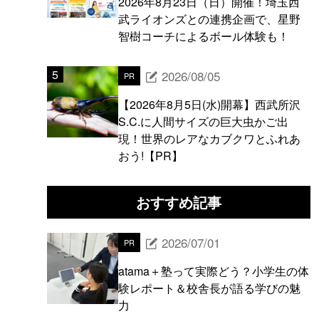
2026年8月23日（日）開催！埼玉西
武ライオンズとの連携企画で、星野
智樹コーチによるボール体験も！
2026/08/05
PR
【2026年8月5日(水)開幕】西武所沢
S.C.に人間サイズの巨大虫かご出
現！世界のレアなカブクワとふれあ
おう!【PR】
おすすめ記事
2026/07/01
PR
atama＋塾って実際どう？小学生の体
験レポート＆校舎長が語る学びの魅
力