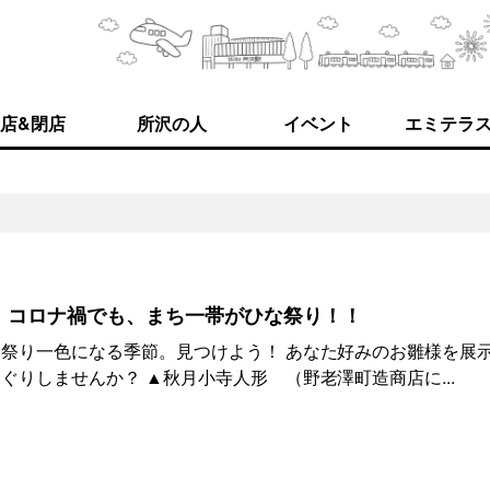
店&閉店
所沢の人
イベント
エミテラ
！コロナ禍でも、まち一帯がひな祭り！！
祭り一色になる季節。見つけよう！ あなた好みのお雛様を展
ぐりしませんか？ ▲秋月小寺人形 （野老澤町造商店に...