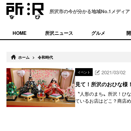
所沢市の今が分かる
地域No.1メディア
HOME
所沢ニュース
グルメ
開
ホーム
>
令和時代
2021/03/02
イベント
見て！所沢のおひな様
〝人形のまち〟所沢！ひな
ているお店はどこ？商店め