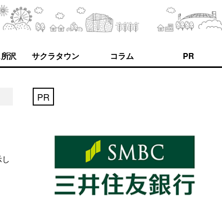
ス所沢
サクラタウン
コラム
PR
PR
示し