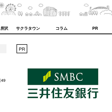
ス所沢
サクラタウン
コラム
PR
PR
49