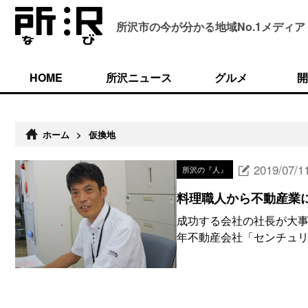
所沢市の今が分かる
地域No.1メディア
HOME
所沢ニュース
グルメ
開
ホーム
>
仮換地
2019/07/1
所沢の『人』
料理職人から不動産業
成功する会社の社長が大事
年不動産会社「センチュリ