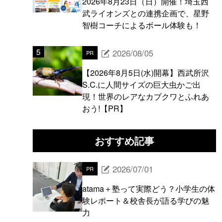
2026年8月23日（日）開催！埼玉西
武ライオンズとの連携企画で、星野
智樹コーチによるボール体験も！
2026/08/05
PR
【2026年8月5日(水)開幕】西武所沢
S.C.に人間サイズの巨大虫かご出
現！世界のレアなカブクワとふれあ
おう!【PR】
おすすめ記事
2026/07/01
PR
atama＋塾って実際どう？小学生の体
験レポート＆校舎長が語る学びの魅
力