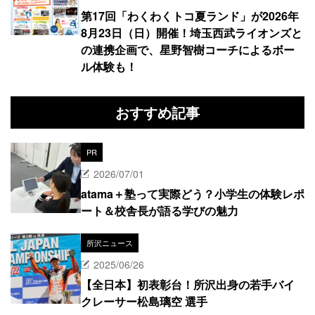
第17回「わくわくトコ夏ランド」が2026年
8月23日（日）開催！埼玉西武ライオンズと
の連携企画で、星野智樹コーチによるボー
ル体験も！
おすすめ記事
PR
2026/07/01
atama＋塾って実際どう？小学生の体験レポ
ート＆校舎長が語る学びの魅力
所沢ニュース
2025/06/26
【全日本】初表彰台！所沢出身の若手バイ
クレーサー松島璃空 選手