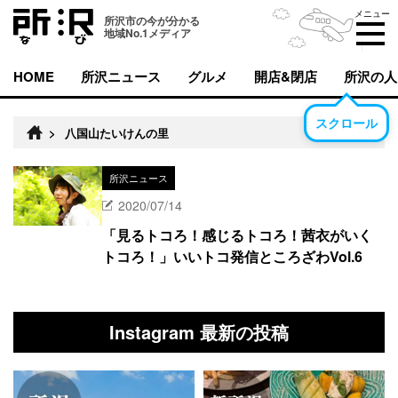
メニュー
所沢市の今が分かる
地域No.1メディア
HOME
所沢ニュース
グルメ
開店&閉店
所沢の人
スクロール
>
八国山たいけんの里
所沢ニュース
2020/07/14
「見るトコろ！感じるトコろ！茜衣がいく
トコろ！」いいトコ発信ところざわVol.6
Instagram 最新の投稿