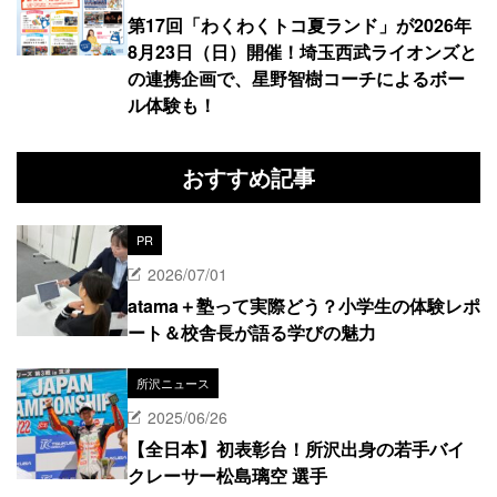
第17回「わくわくトコ夏ランド」が2026年
8月23日（日）開催！埼玉西武ライオンズと
の連携企画で、星野智樹コーチによるボー
ル体験も！
おすすめ記事
PR
2026/07/01
atama＋塾って実際どう？小学生の体験レポ
ート＆校舎長が語る学びの魅力
所沢ニュース
2025/06/26
【全日本】初表彰台！所沢出身の若手バイ
クレーサー松島璃空 選手