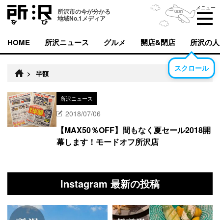
メニュー
所沢市の今が分かる
地域No.1メディア
HOME
所沢ニュース
グルメ
開店&閉店
所沢の人
スクロール
>
半額
所沢ニュース
2018/07/06
【MAX50％OFF】間もなく夏セール2018開
幕します！モードオフ所沢店
Instagram 最新の投稿