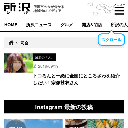
メニュー
所沢市の今が分かる
地域No.1メディア
HOME
所沢ニュース
グルメ
開店&閉店
所沢の人
スクロール
>
司会
所沢の『人』
2019/09/19
トコろんと一緒に全国にところざわを紹介
したい！宗像茜衣さん
Instagram 最新の投稿