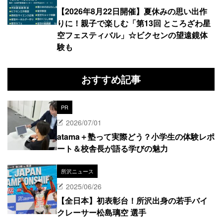
【2026年8月22日開催】夏休みの思い出作
りに！親子で楽しむ「第13回 ところざわ星
空フェスティバル」☆ビクセンの望遠鏡体
験も
おすすめ記事
PR
2026/07/01
atama＋塾って実際どう？小学生の体験レポ
ート＆校舎長が語る学びの魅力
所沢ニュース
2025/06/26
【全日本】初表彰台！所沢出身の若手バイ
クレーサー松島璃空 選手