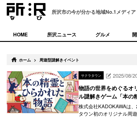
所沢市の今が分かる
地域No.1メディア
HOME
所沢ニュース
グルメ
開
ホーム
>
周遊型謎解きイベント
2025/08/2
サクラタウン
物語の世界をめぐるオ
ル謎解きゲーム「本の
株式会社KADOKAWAは
タウン初のオリジナル周遊