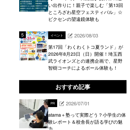
い出作りに！親子で楽しむ「第13回
ところざわ星空フェスティバル」☆
ビクセンの望遠鏡体験も
2026/08/03
イベント
第17回「わくわくトコ夏ランド」が
2026年8月23日（日）開催！埼玉西
武ライオンズとの連携企画で、星野
智樹コーチによるボール体験も！
おすすめ記事
2026/07/01
PR
atama＋塾って実際どう？小学生の体
験レポート＆校舎長が語る学びの魅
力