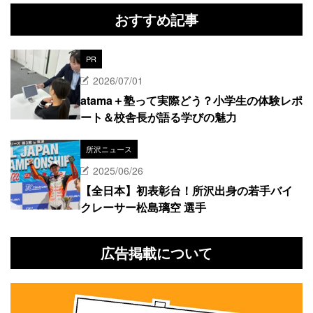
おすすめ記事
PR
2026/07/01
atama＋塾って実際どう？小学生の体験レポ
ート＆校舎長が語る学びの魅力
所沢ニュース
2025/06/26
【全日本】初表彰台！所沢出身の若手バイ
クレーサー松島璃空 選手
広告掲載について