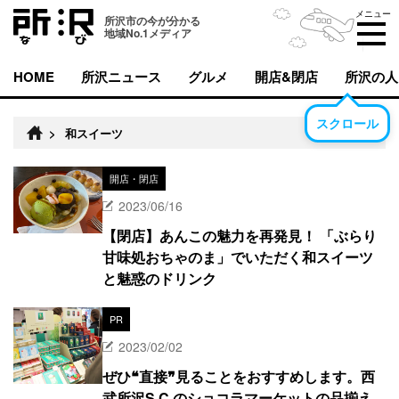
メニュー
所沢市の今が分かる
地域No.1メディア
HOME
所沢ニュース
グルメ
開店&閉店
所沢の人
スクロール
>
和スイーツ
開店・閉店
2023/06/16
【閉店】あんこの魅力を再発見！ 「ぶらり
甘味処おちゃのま」でいただく和スイーツ
と魅惑のドリンク
PR
2023/02/02
ぜひ❝直接❞見ることをおすすめします。西
武所沢S.C.のショコラマーケットの品揃え