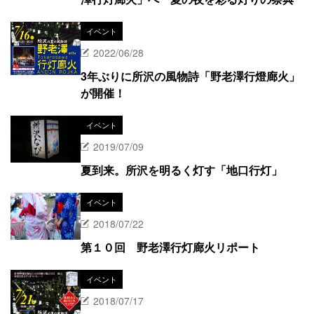
イベント
2022/06/28
3年ぶりに所沢の風物詩「野老澤行燈廊火」
が開催！
イベント
2019/07/09
夏到来。所沢を明るく灯す「地口行灯」
イベント
2018/07/22
第１０回 野老澤行灯廊火リポート
イベント
2018/07/17