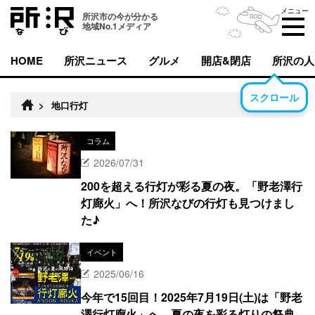
メニュー
所沢市の今が分かる
地域No.1メディア
HOME
所沢ニュース
グルメ
開店&閉店
所沢の人
スクロール
>
地口行灯
コラム
2026/07/31
200を超える行灯が彩る夏の夜。「野老澤行
灯廊火」へ！所沢なびの行灯も見つけまし
た♪
イベント
2025/06/16
今年で15回目！2025年7月19日(土)は「野老
澤行灯廊火」へ 夏の夜を彩る灯りの祭典