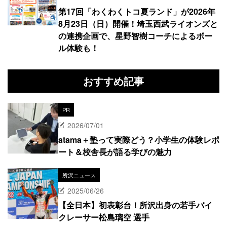
第17回「わくわくトコ夏ランド」が2026年
8月23日（日）開催！埼玉西武ライオンズと
の連携企画で、星野智樹コーチによるボー
ル体験も！
おすすめ記事
PR
2026/07/01
atama＋塾って実際どう？小学生の体験レポ
ート＆校舎長が語る学びの魅力
所沢ニュース
2025/06/26
【全日本】初表彰台！所沢出身の若手バイ
クレーサー松島璃空 選手