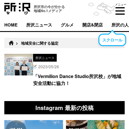
メニュー
所沢市の今が分かる
地域No.1メディア
HOME
所沢ニュース
グルメ
開店&閉店
所沢の人
スクロール
>
地域安全に関する協定
所沢ニュース
2023/05/26
「Vermilion Dance Studio所沢校」が地域
安全活動に協力！
Instagram 最新の投稿