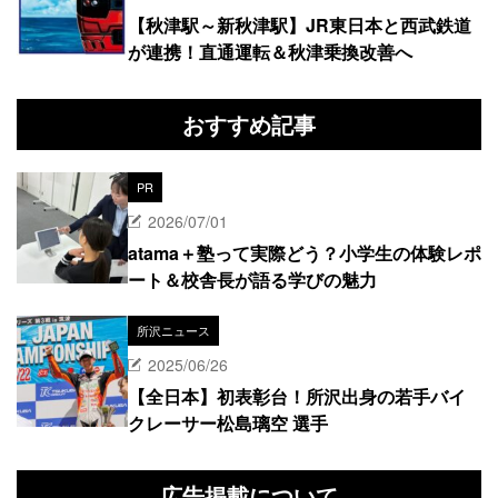
【秋津駅～新秋津駅】JR東日本と西武鉄道
が連携！直通運転＆秋津乗換改善へ
おすすめ記事
PR
2026/07/01
atama＋塾って実際どう？小学生の体験レポ
ート＆校舎長が語る学びの魅力
所沢ニュース
2025/06/26
【全日本】初表彰台！所沢出身の若手バイ
クレーサー松島璃空 選手
広告掲載について