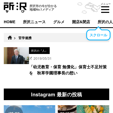
メニュー
所沢市の今が分かる
地域No.1メディア
HOME
所沢ニュース
グルメ
開店&閉店
所沢の人
スクロール
>
官学連携
所沢の『人』
2019/05/31
「幼児教育・保育 無償化」保育士不足対策
を 秋草学園理事長の想い
Instagram 最新の投稿