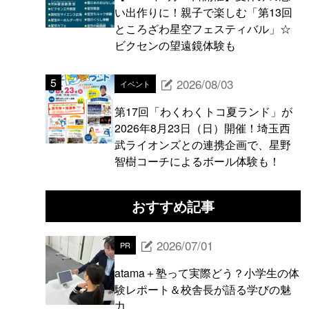
い出作りに！親子で楽しむ「第13回
ところざわ星空フェスティバル」☆
ビクセンの望遠鏡体験も
2026/08/03
イベント
第17回「わくわくトコ夏ランド」が
2026年8月23日（日）開催！埼玉西
武ライオンズとの連携企画で、星野
智樹コーチによるボール体験も！
おすすめ記事
2026/07/01
PR
atama＋塾って実際どう？小学生の体
験レポート＆校舎長が語る学びの魅
力