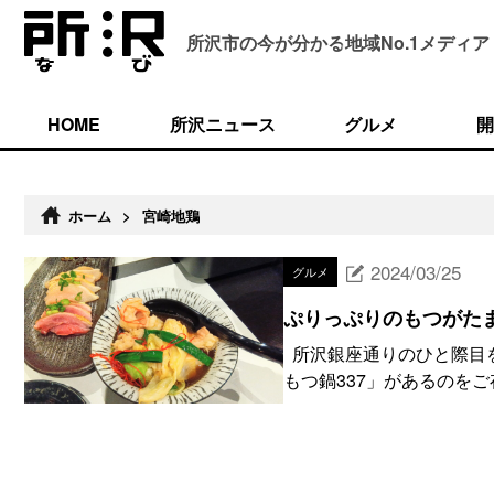
所沢市の今が分かる
地域No.1メディア
HOME
所沢ニュース
グルメ
開
ホーム
>
宮崎地鶏
2024/03/25
グルメ
ぷりっぷりのもつがたま
所沢銀座通りのひと際目
もつ鍋337」があるのをご存