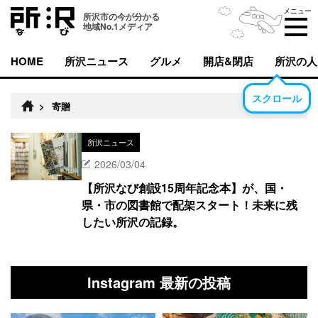
メニュー
所沢市の今が分かる
地域No.1メディア
HOME
所沢ニュース
グルメ
開店&閉店
所沢の人
スクロール
>
寄贈
所沢ニュース
2026/03/04
【所沢なび創設15周年記念本】が、国・
県・市の図書館で配架スタート！未来に残
したい所沢の記録。
Instagram 最新の投稿