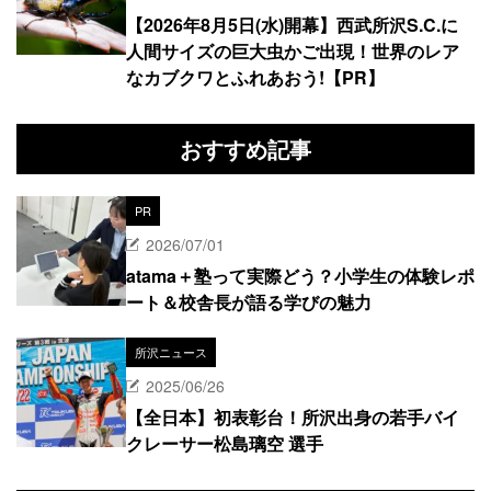
【2026年8月5日(水)開幕】西武所沢S.C.に
人間サイズの巨大虫かご出現！世界のレア
なカブクワとふれあおう!【PR】
おすすめ記事
PR
2026/07/01
atama＋塾って実際どう？小学生の体験レポ
ート＆校舎長が語る学びの魅力
所沢ニュース
2025/06/26
【全日本】初表彰台！所沢出身の若手バイ
クレーサー松島璃空 選手