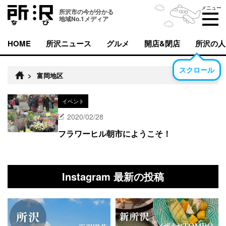
メニュー
所沢市の今が分かる
地域No.1メディア
HOME
所沢ニュース
グルメ
開店&閉店
所沢の人
スクロール
>
富岡地区
イベント
2020/02/28
フラワーヒル朝市にようこそ！
Instagram 最新の投稿