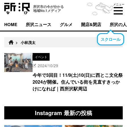
メニュー
所沢市の今が分かる
地域No.1メディア
HOME
所沢ニュース
グルメ
開店&閉店
所沢の人
スクロール
>
小林茂太
イベント
2024/10/29
今年で3回目！11/9(土)10(日)に西とこ文化祭
2024が開催。住んでいる街を見直すきっか
けになれば｜西所沢駅周辺
Instagram 最新の投稿