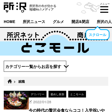
メニュー
所沢市の今が分かる
地域No.1メディア
HOME
所沢ニュース
グルメ
開店&閉店
所沢の人
スクロール
カテゴリー一覧からお店を探す
>
就職
デリバリー
釜めし奈加
とこモール
2022/01/28
今の時代の贅沢会食ならココ！入学祝いや