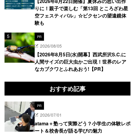
【2026年8月22日開催】夏休みの思い出作
りに！親子で楽しむ「第13回 ところざわ星
空フェスティバル」☆ビクセンの望遠鏡体
験も
PR
2026/08/05
【2026年8月5日(水)開幕】西武所沢S.C.に
人間サイズの巨大虫かご出現！世界のレア
なカブクワとふれあおう!【PR】
おすすめ記事
PR
2026/07/01
atama＋塾って実際どう？小学生の体験レポ
ート＆校舎長が語る学びの魅力