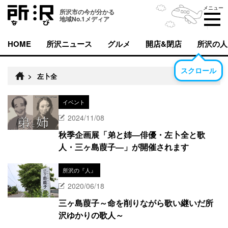
メニュー
所沢市の今が分かる
地域No.1メディア
HOME
所沢ニュース
グルメ
開店&閉店
所沢の人
スクロール
>
左卜全
イベント
2024/11/08
秋季企画展「弟と姉―俳優・左卜全と歌
人・三ヶ島葭子―」が開催されます
所沢の『人』
2020/06/18
三ヶ島葭子～命を削りながら歌い継いだ所
沢ゆかりの歌人～