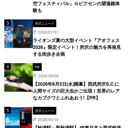
空フェスティバル」☆ビクセンの望遠鏡体
験も
所沢ニュース
2026/07/31
ライオンズ夏の大型イベント『アオフェス
2026』限定イベント！所沢の魅力を再発見
する街歩き企画
PR
2026/08/05
【2026年8月5日(水)開幕】西武所沢S.C.に
人間サイズの巨大虫かご出現！世界のレア
なカブクワとふれあおう!【PR】
所沢ニュース
2026/06/10
【秋津駅～新秋津駅】JR東日本と西武鉄道