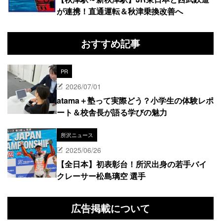
が連携！直通運転＆秋津乗換改善へ
おすすめ記事
PR
2026/07/01
atama＋塾って実際どう？小学生の体験レポ
ート＆校舎長が語る学びの魅力
所沢ニュース
2025/06/26
【全日本】初表彰台！所沢出身の若手バイ
クレーサー松島璃空 選手
広告掲載について