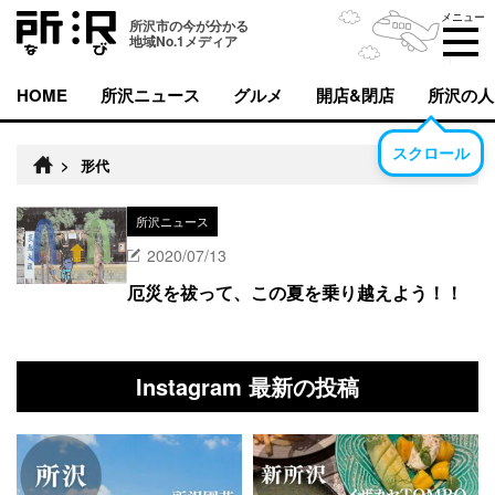
メニュー
所沢市の今が分かる
地域No.1メディア
HOME
所沢ニュース
グルメ
開店&閉店
所沢の人
スクロール
>
形代
所沢ニュース
2020/07/13
厄災を祓って、この夏を乗り越えよう！！
Instagram 最新の投稿