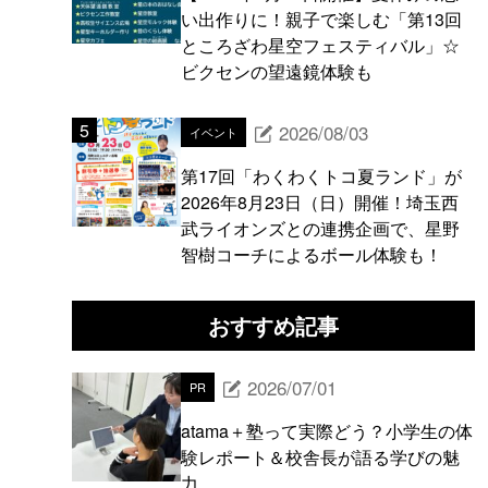
い出作りに！親子で楽しむ「第13回
ところざわ星空フェスティバル」☆
ビクセンの望遠鏡体験も
2026/08/03
イベント
第17回「わくわくトコ夏ランド」が
2026年8月23日（日）開催！埼玉西
武ライオンズとの連携企画で、星野
智樹コーチによるボール体験も！
おすすめ記事
2026/07/01
PR
atama＋塾って実際どう？小学生の体
験レポート＆校舎長が語る学びの魅
力