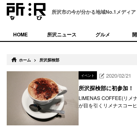
所沢市の今が分かる
地域No.1メディア
HOME
所沢ニュース
グルメ
開
ホーム
>
所沢探検部
2020/02/21
イベント
所沢探検部に初参加！
LIMENAS COFFE
が目を引くリメナスコーヒー