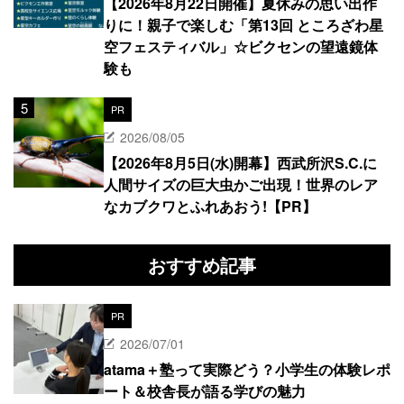
【2026年8月22日開催】夏休みの思い出作
りに！親子で楽しむ「第13回 ところざわ星
空フェスティバル」☆ビクセンの望遠鏡体
験も
PR
2026/08/05
【2026年8月5日(水)開幕】西武所沢S.C.に
人間サイズの巨大虫かご出現！世界のレア
なカブクワとふれあおう!【PR】
おすすめ記事
PR
2026/07/01
atama＋塾って実際どう？小学生の体験レポ
ート＆校舎長が語る学びの魅力