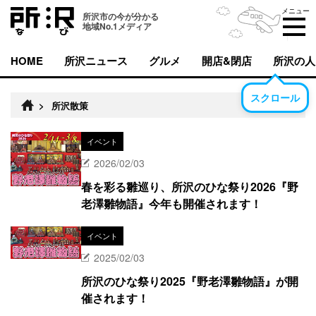
メニュー
所沢市の今が分かる
地域No.1メディア
HOME
所沢ニュース
グルメ
開店&閉店
所沢の人
スクロール
>
所沢散策
イベント
2026/02/03
春を彩る雛巡り、所沢のひな祭り2026『野
老澤雛物語』今年も開催されます！
イベント
2025/02/03
所沢のひな祭り2025『野老澤雛物語』が開
催されます！